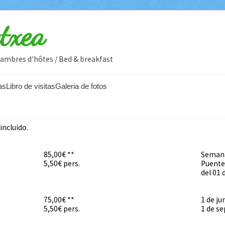
etxea
Chambres d'hôtes / Bed & breakfast
as
Libro de visitas
Galeria de fotos
incluido.
85,00€ **
Semana
5,50€ pers.
Puente
del 01 
75,00€ **
1 de ju
5,50€ pers.
1 de s