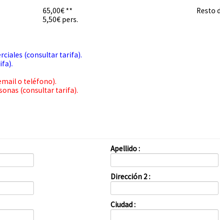
65,00€ **
Resto d
5,50€ pers.
iales (consultar tarifa).
ifa).
email o teléfono).
nas (consultar tarifa).
Apellido :
Dirección 2 :
Ciudad :