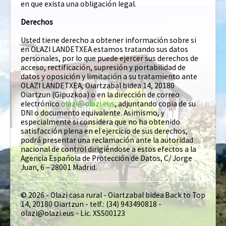
en que exista una obligación legal.
Derechos
Usted tiene derecho a obtener información sobre si
en OLAZI LANDETXEA estamos tratando sus datos
personales, por lo que puede ejercer sus derechos de
acceso, rectificación, supresión y portabilidad de
datos y oposición y limitación a su tratamiento ante
OLAZI LANDETXEA, Oiartzabal bidea 14, 20180
Oiartzun (Gipuzkoa) o en la dirección de correo
electrónico
olazi@olazi.eus
, adjuntando copia de su
DNI o documento equivalente. Asimismo, y
especialmente si considera que no ha obtenido
satisfacción plena en el ejercicio de sus derechos,
podrá presentar una reclamación ante la autoridad
nacional de control dirigiéndose a estos efectos a la
Agencia Española de Protección de Datos, C/ Jorge
Juan, 6 – 28001 Madrid.
© 2026 - Olazi casa rural - Oiartzabal bidea
Back to Top
14, 20180 Oiartzun - telf.: (34) 943490818 -
olazi@olazi.eus - Lic. XSS00123