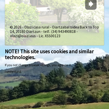
© 2026 - Olazi casa rural - Oiartzabal bidea
Back to Top
14, 20180 Oiartzun - telf.: (34) 943490818 -
olazi@olazi.eus - Lic. XSS00123
NOTE! This site uses cookies and similar
technologies.
If you not change browser settings, you agree to it.
I understand