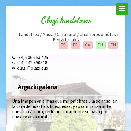
Olazi landetxea
Landetxea / Masia / Casa rural / Chambres d'hôtes /
Bed & breakfast
ES
FR
CA
EU
EN
(34) 606 653 425
(34) 943 490818
olazi@olazi.eus
Argazki galeria
Una imagen vale más que mil palabras…la sonrisa, en
la cara de nuestros huéspedes, y su confianza ante
nuestra cámara, reflejan claramente su paso por
nuestra casa rural…