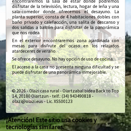
encontraremos la sala de estar donde podremos
disfrutar de la televisión, lectura, hogar de leña y una
sala-comedor donde ofrecemos el desayuno. La
planta superior, consta de 4 habitaciones dobles con
baño privado y calefacción, una salita de descanso y
dos salidas a balcón para disfrutar de la panorámica
que nos rodea.
En el exterior encontraremos zona ajardinada con
mesas para disfrute del ocaso en los relajados
atardeceres de verano.
Se ofrece desayuno. No hay opción de uso de cocina.
El acceso a la casa no presenta ninguna dificultad y se
puede disfrutar de una panorámica inmejorable.
© 2026 - Olazi casa rural - Oiartzabal bidea
Back to Top
14, 20180 Oiartzun - telf.: (34) 943490818 -
olazi@olazi.eus - Lic. XSS00123
¡Atención! Este sitio usa cookies y
tecnologías similares.