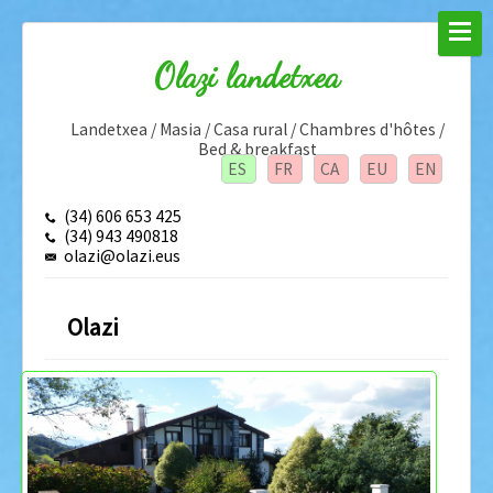
Olazi landetxea
Landetxea / Masia / Casa rural / Chambres d'hôtes /
Bed & breakfast
ES
FR
CA
EU
EN
(34) 606 653 425
(34) 943 490818
olazi@olazi.eus
Olazi