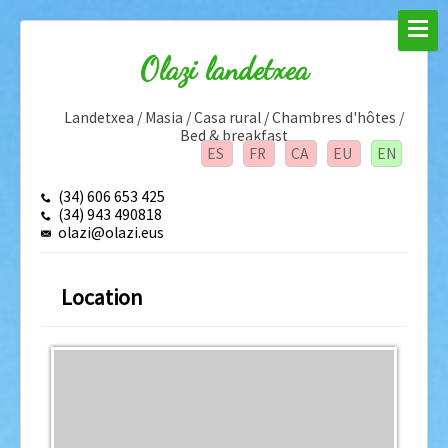
Olazi landetxea
Landetxea / Masia / Casa rural / Chambres d'hôtes /
Bed & breakfast
ES
FR
CA
EU
EN
(34) 606 653 425
(34) 943 490818
olazi@olazi.eus
Location